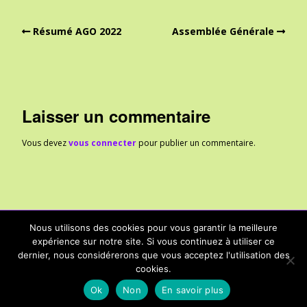
Résumé AGO 2022
Assemblée Générale
Laisser un commentaire
Vous devez
vous connecter
pour publier un commentaire.
Nous utilisons des cookies pour vous garantir la meilleure
expérience sur notre site. Si vous continuez à utiliser ce
ccsarreguemines@gmail.com - Rue Dominique d'Hausen 57200
dernier, nous considérerons que vous acceptez l'utilisation des
Sarreguemines - Site géré par Caroline F.
cookies.
Built with
Make
. Your friendly WordPress page builder theme.
Ok
Non
En savoir plus