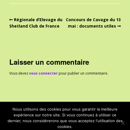
Régionale d’Elevage du
Concours de Cavage du 13
Shetland Club de France
mai : documents utiles
Laisser un commentaire
Vous devez
vous connecter
pour publier un commentaire.
Nous utilisons des cookies pour vous garantir la meilleure
expérience sur notre site. Si vous continuez à utiliser ce
ccsarreguemines@gmail.com - Rue Dominique d'Hausen 57200
dernier, nous considérerons que vous acceptez l'utilisation des
Sarreguemines - Site géré par Caroline F.
cookies.
Built with
Make
. Your friendly WordPress page builder theme.